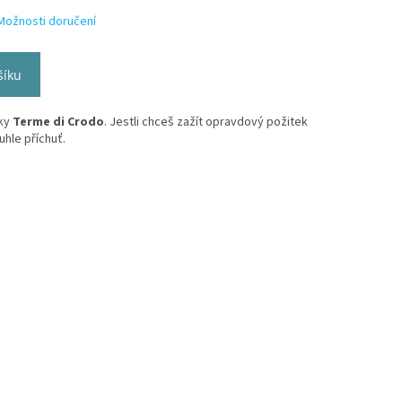
Možnosti doručení
šíku
čky
Terme di Crodo
. Jestli chceš zažít opravdový požitek
uhle příchuť.