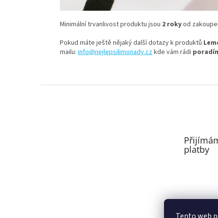
Minimální trvanlivost produktu jsou
2 roky
od zakoupen
Pokud máte ještě nějaký další dotazy k produktů
Lemo
mailu:
info@nejlepsilimonady.cz
kde vám rádi
poradí
Z
á
p
a
t
Přijímá
í
platby
Tento web p