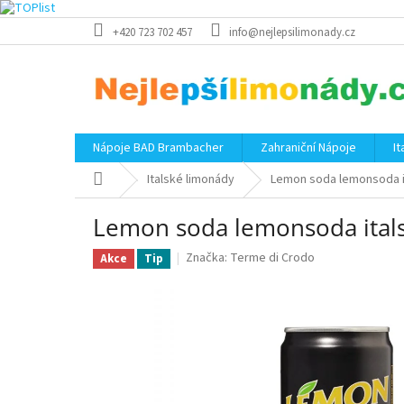
Přejít
+420 723 702 457
info@nejlepsilimonady.cz
na
obsah
Nápoje BAD Brambacher
Zahraniční Nápoje
I
Domů
Italské limonády
Lemon soda lemonsoda i
Lemon soda lemonsoda ital
Značka:
Terme di Crodo
Akce
Tip