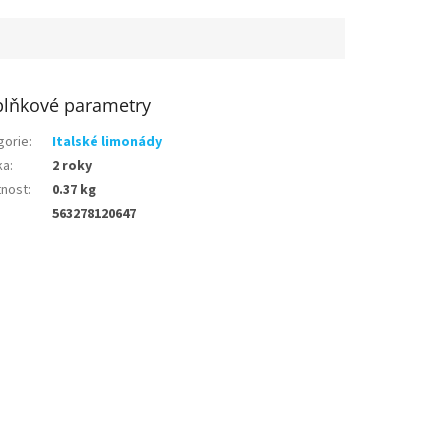
lňkové parametry
gorie
:
Italské limonády
ka
:
2 roky
nost
:
0.37 kg
563278120647