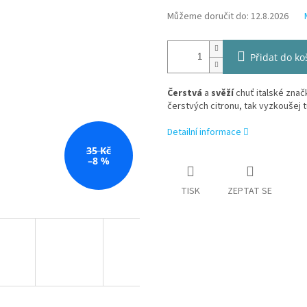
Můžeme doručit do:
12.8.2026
Přidat do ko
Čerstvá
a
svěží
chuť italské zna
čerstvých citronu, tak vyzkoušej t
Detailní informace
35 Kč
–8 %
TISK
ZEPTAT SE