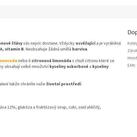
Dop
onové šťávy
vás nejvíc dostane. Vždycky
osvěžující
a je vyráběná
Kate
A,
vitamin B
. Neobsahuje žádná umělá
barviva
.
Záru
Hmot
emonsoda
nebo-li
citronová limonáda
s chutí citronu které se
EAN
:
ony obsahují velké množství
kyseliny askorbové
a
kyseliny
alení takže chráníte naše
životní prostředí
.
va 12%, glukóza a fruktózový sirup, cukr, oxid uhličitý,