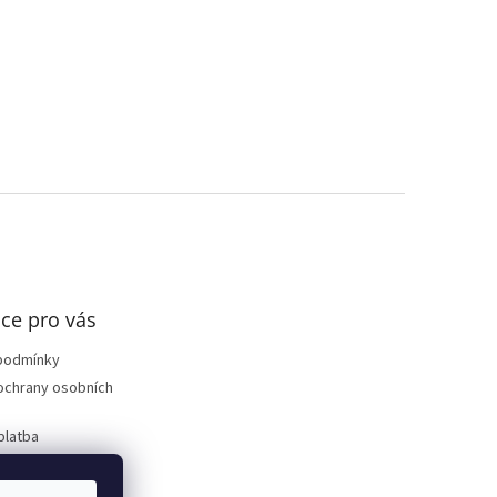
ce pro vás
podmínky
ochrany osobních
platba
 zboží