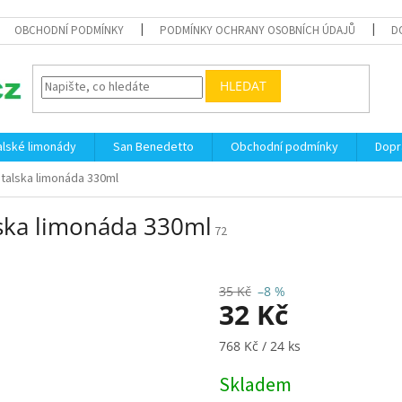
OBCHODNÍ PODMÍNKY
PODMÍNKY OCHRANY OSOBNÍCH ÚDAJŮ
D
HLEDAT
talské limonády
San Benedetto
Obchodní podmínky
Dopr
talska limonáda 330ml
ska limonáda 330ml
72
35 Kč
–8 %
32 Kč
Měrná
768 Kč / 24 ks
cena:
Skladem