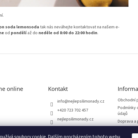
í.
n soda lemonsoda
tak nás neváhejte kontaktovat na našem e-
me
od
pondělí
až do
neděle
od 8:00 do 22:00 hodin
.
me online
Kontakt
Informa
Obchodní 
info
@
nejlepsilimonady.cz
Podmínky 
+420 723 702 457
údajů
nejlepsilimonady.cz
Doprava a 
nejlepsilimonady.cz
Reklamace
oužívá soubory cookie. Dalším procházením tohoto webu
Kontakty