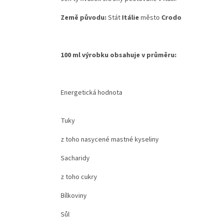
Země původu:
Stát
Itálie
město
Crodo
100 ml výrobku obsahuje v průměru:
Energetická hodnota
Tuky
z toho nasycené mastné kyseliny
Sacharidy
z toho cukry
Bílkoviny
Sůl