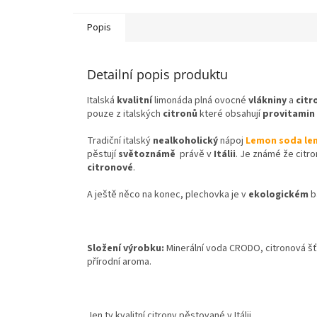
Popis
Detailní popis produktu
Italská
kvalitní
limonáda plná ovocné
vlákniny
a
citr
pouze z italských
citronů
které obsahují
provitamin 
Tradiční italský
nealkoholický
nápoj
Lemon soda l
pěstují
světoznámě
právě v
Itálii
. Je známé že citr
citronové
.
A ještě něco na konec, plechovka je v
ekologickém
b
Složení výrobku:
Minerální voda CRODO, citronová šťá
přírodní aroma.
Jen ty kvalitní citrony pěstované v Itálii.