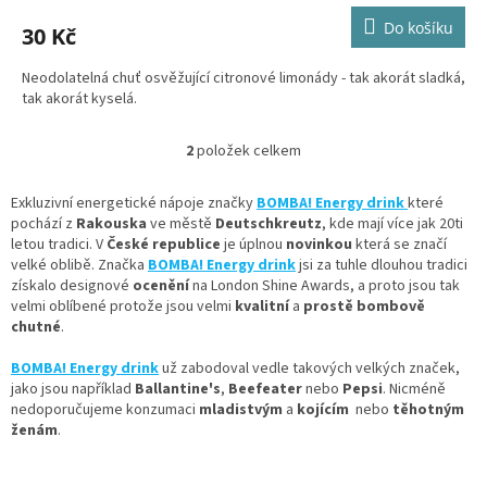
Do košíku
30 Kč
Neodolatelná chuť osvěžující citronové limonády - tak akorát sladká,
tak akorát kyselá.
2
položek celkem
O
v
l
Exkluzivní energetické nápoje značky
BOMBA! Energy drink
které
á
pochází z
Rakouska
ve městě
Deutschkreutz
, kde mají více jak 20ti
d
letou tradici. V
České republice
je úplnou
novinkou
která se značí
a
velké oblibě. Značka
BOMBA! Energy drink
jsi za tuhle dlouhou tradici
c
získalo
designové
ocenění
na London Shine Awards, a proto
jsou tak
í
velmi oblíbené protože jsou velmi
kvalitní
a
prostě bombově
p
chutné
.
r
v
BOMBA! Energy drink
už zabodoval vedle takových velkých značek,
k
jako jsou například
Ballantine's
,
Beefeater
nebo
Pepsi
.
Nicméně
y
nedoporučujeme konzumaci
mladistvým
a
kojícím
nebo
těhotným
v
ženám
.
ý
p