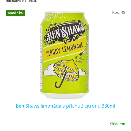
míchaných drinků.
Kód:
45
Novinka
Ben Shaws limonáda s příchutí citronu 330ml
Skladem