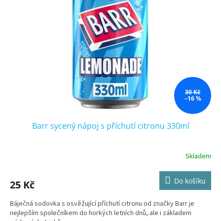
u
s
k
p
t
r
ů
o
d
u
k
t
ů
30 Kč
–16 %
Barr sycený nápoj s příchutí citronu 330ml
Skladem
Do košíku
25 Kč
Báječná sodovka s osvěžující příchutí citronu od značky Barr je
nejlepším společníkem do horkých letních dnů, ale i základem