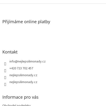
i
s
Z
u
á
p
a
Přijímáme online platby
t
í
Kontakt
info
@
nejlepsilimonady.cz
+420 723 702 457
nejlepsilimonady.cz
nejlepsilimonady.cz
Informace pro vás
Obchodní podmínky